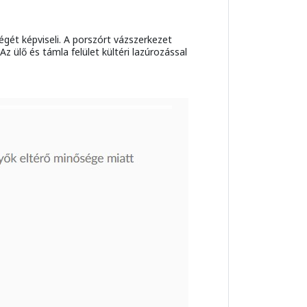
gét képviseli. A porszórt vázszerkezet
ülő és támla felület kültéri lazúrozással