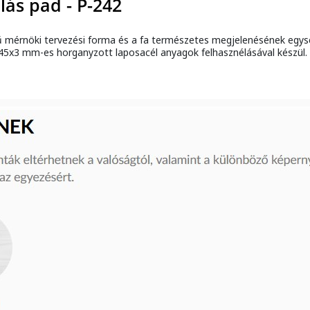
lás pad - P-242
rű mérnöki tervezési forma és a fa természetes megjelenésének egysé
x3 mm-es horganyzott laposacél anyagok felhasznélásával készül. Az 