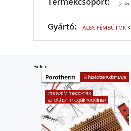
Termékcsoport:
bel
Gyártó:
ALEX FÉMBÚTOR K
Hirdetés