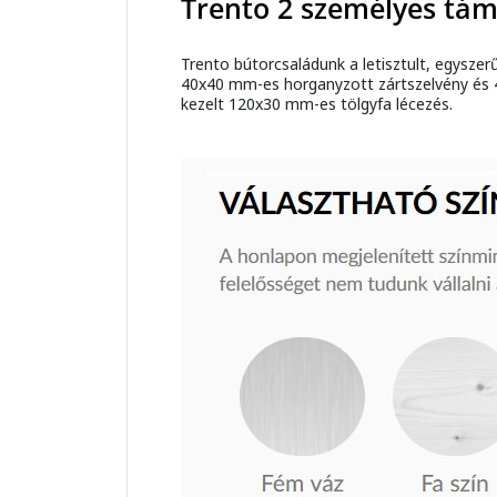
Trento 2 személyes tám
Trento bútorcsaládunk a letisztult, egysze
40x40 mm-es horganyzott zártszelvény és 45
kezelt 120x30 mm-es tölgyfa lécezés.