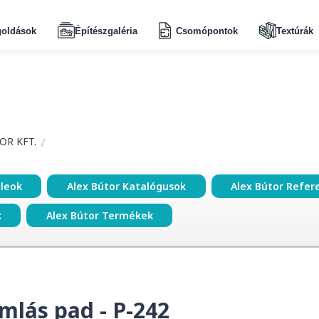
oldások
Építészgaléria
Csomópontok
Textúrák
OR KFT.
ileok
Alex Bútor Katalógusok
Alex Bútor Refer
k
Alex Bútor Termékek
mlás pad - P-242