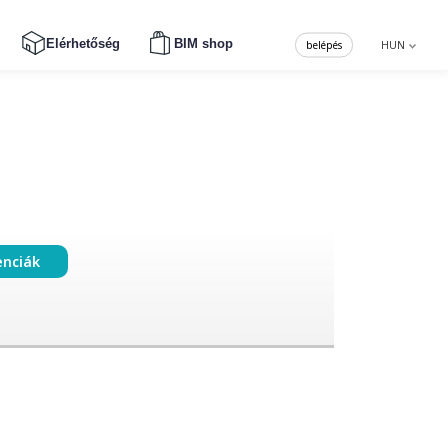
Elérhetőség
BIM shop
belépés
HUN
enciák