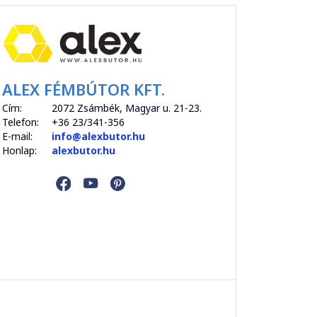
ALEX FÉMBÚTOR KFT.
Cím:
2072 Zsámbék, Magyar u. 21-23.
Telefon:
+36 23/341-356
E-mail:
info@alexbutor.hu
Honlap:
alexbutor.hu