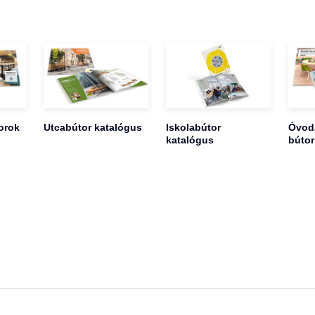
orok
Utcabútor katalógus
Iskolabútor
Óvoda
katalógus
bútor