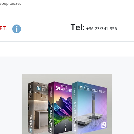
sőépítészet
Tel:
FT.
+36 23/341-356