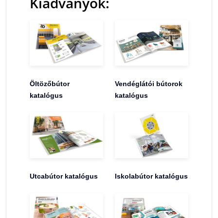
Kiadványok:
Öltözőbútor
Vendéglátói bútorok
katalógus
katalógus
Utcabútor katalógus
Iskolabútor katalógus