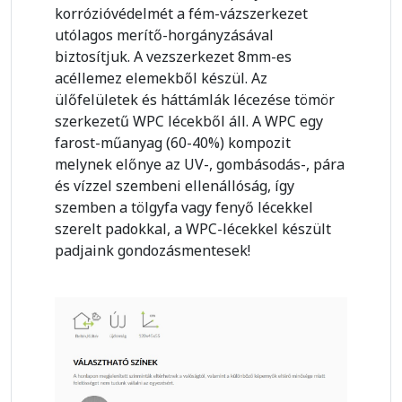
korrózióvédelmét a fém-vázszerkezet
utólagos merítő-horgányzásával
biztosítjuk. A vezszerkezet 8mm-es
acéllemez elemekből készül. Az
ülőfelületek és háttámlák lécezése tömör
szerkezetű WPC lécekből áll. A WPC egy
farost-műanyag (60-40%) kompozit
melynek előnye az UV-, gombásodás-, pára
és vízzel szembeni ellenállóság, így
szemben a tölgyfa vagy fenyő lécekkel
szerelt padokkal, a WPC-lécekkel készült
padjaink gondozásmentesek!