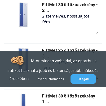
FittMet 30 öltözőszekrény -
2 ...
2 személyes, hosszúajtós,
fém ...
FittMet 25 öltözőszekrény -
3 ...
Mint minden weboldal, az eptar.hu is
3 személyes, hosszúajtós,
fém ...
sütiket használ a jobb és biztonságosabb működés
érdekében.
További információk
Elfogad
FittMet 30 öltözőszekrény -
1 ...