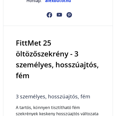
Honlap:
alexbutor.hu
FittMet 25
öltözőszekrény - 3
személyes, hosszúajtós,
fém
3 személyes, hosszúajtós, fém
A tartós, könnyen tisztítható fém
szekrények keskeny hosszúajtós változata