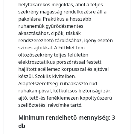
helytakarékos megoldás, ahol a teljes
szekrény magasság rendelkezésre áll a
pakolásra. Praktikus a hosszabb
ruhaneműk gyűrődésmentes
akasztásához, cipők, táskák
rendszerezhető tárolásához, igény esetén
színes ajtókkal. A FittMet fém
öltözőszekrény teljes felületén
elektrosztatikus porszórással festett
hajlított acéllemez korpusszal és ajtóval
készül. Szoklis kivitelben.
Alapfelszereltség: ruhaakasztó rúd
ruhakampóval, kétkulcsos biztonsági zár,
ajtó, tető-és fenéklemezen kopoltyúszerű
szellőztetés, névcímke tartó.
Minimum rendelhető mennyiség: 3
db