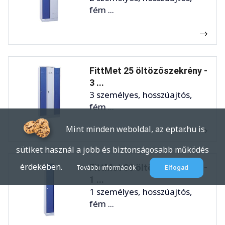
fém ...
FittMet 25 öltözőszekrény -
3 ...
3 személyes, hosszúajtós,
fém ...
Mint minden weboldal, az eptar.hu is
sütiket használ a jobb és biztonságosabb működés
érdekében.
FittMet 30 öltözőszekrény -
További információk
Elfogad
1 ...
1 személyes, hosszúajtós,
fém ...