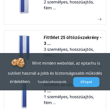
2 személyes, hosszúajtós,
fém ...
FittMet 25 öltözőszekrény -
3 ...
3 személyes, hosszúajtós,
fém ...
Mint minden weboldal, az eptar.hu is
sütiket használ a jobb és biztonságosabb működés
érdekében.
További információk
Elfogad
FittMet 30 öltözőszekrény -
1 ...
1 személyes, hosszúajtós,
fém ...