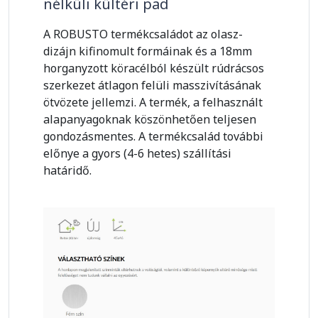
nélküli kültéri pad
A ROBUSTO termékcsaládot az olasz-
dizájn kifinomult formáinak és a 18mm
horganyzott köracélból készült rúdrácsos
szerkezet átlagon felüli masszivításának
ötvözete jellemzi. A termék, a felhasznált
alapanyagoknak köszönhetően teljesen
gondozásmentes. A termékcsalád további
előnye a gyors (4-6 hetes) szállítási
határidő.