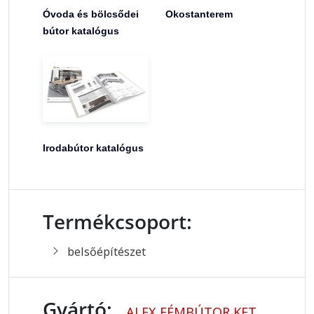
Óvoda és bölcsődei
Okostanterem
bútor katalógus
Irodabútor katalógus
Termékcsoport:
belsőépítészet
Gyártó:
ALEX FÉMBÚTOR KFT.