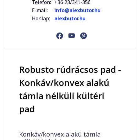
Telefon:
+36 23/341-356
E-mail:
info@alexbutor.hu
Honlap:
alexbutor.hu
Robusto rúdrácsos pad -
Konkáv/konvex alakú
támla nélküli kültéri
pad
Konkáv/konvex alakú támla