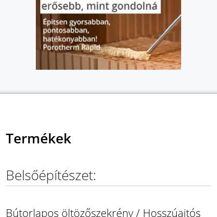
Termékek
Belsőépítészet:
Bútorlapos öltözőszekrény / Hosszúajtós