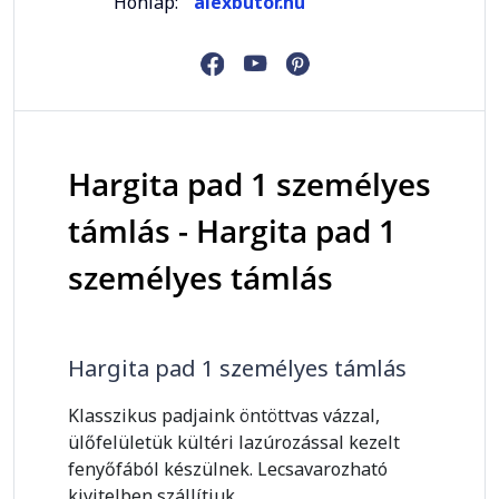
Honlap:
alexbutor.hu
Hargita pad 1 személyes
támlás - Hargita pad 1
személyes támlás
Hargita pad 1 személyes támlás
Klasszikus padjaink öntöttvas vázzal,
ülőfelületük kültéri lazúrozással kezelt
fenyőfából készülnek. Lecsavarozható
kivitelben szállítjuk.