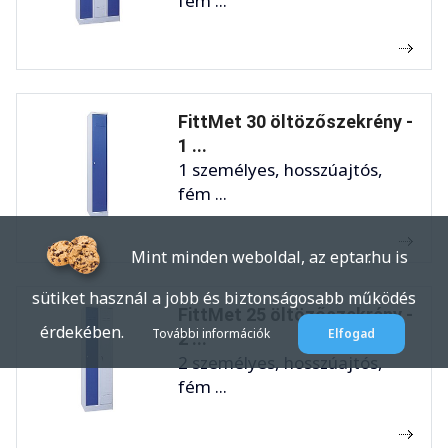
fém ...
FittMet 30 öltözőszekrény -
1 ...
1 személyes, hosszúajtós,
fém ...
Mint minden weboldal, az eptar.hu is
sütiket használ a jobb és biztonságosabb működés
FittMet 25 öltözőszekrény -
érdekében.
További információk
Elfogad
2 ...
2 személyes, hosszúajtós,
fém ...