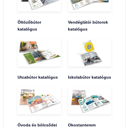
Öltözőbútor
Vendéglátói bútorok
katalógus
katalógus
Utcabútor katalógus
Iskolabútor katalógus
Óvoda és bölcsődei
Okostanterem