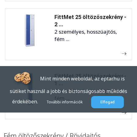
FittMet 25 öltözőszekrény -
2 ...
2 személyes, hosszúajtós,
fém ...
FittMet 25 öltözőszekrény -
Mint minden weboldal, az eptar.hu is
1 ...
1 személyes, hosszúajtós,
sütiket használ a jobb és biztonságosabb működés
fém ...
érdekében.
További információk
Elfogad
Fém öltözőszekrény / Rövidajtós