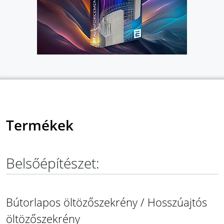
Termékek
Belsőépítészet:
Bútorlapos öltözőszekrény / Hosszúajtós
öltözőszekrény