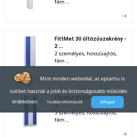
fém ...
FittMet 30 öltözőszekrény -
2 ...
2 személyes, hosszúajtós,
fém ...
Mint minden weboldal, az eptar.hu is
sütiket használ a jobb és biztonságosabb működés
FittMet 25 öltözőszekrény -
érdekében.
További információk
Elfogad
3 ...
3 személyes, hosszúajtós,
fém ...