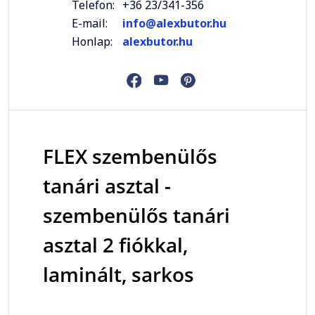
Telefon:
+36 23/341-356
E-mail:
info@alexbutor.hu
Honlap:
alexbutor.hu
FLEX szembenülős
tanári asztal -
szembenülős tanári
asztal 2 fiókkal,
laminált, sarkos