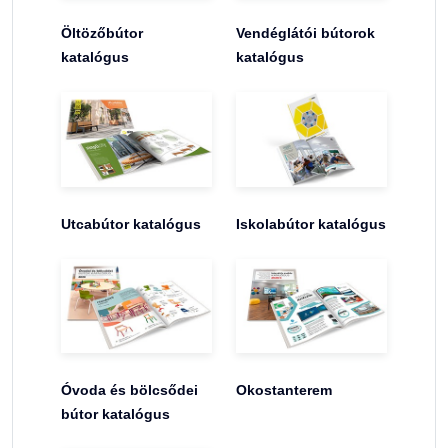
Öltözőbútor
Vendéglátói bútorok
katalógus
katalógus
Utcabútor katalógus
Iskolabútor katalógus
Óvoda és bölcsődei
Okostanterem
bútor katalógus