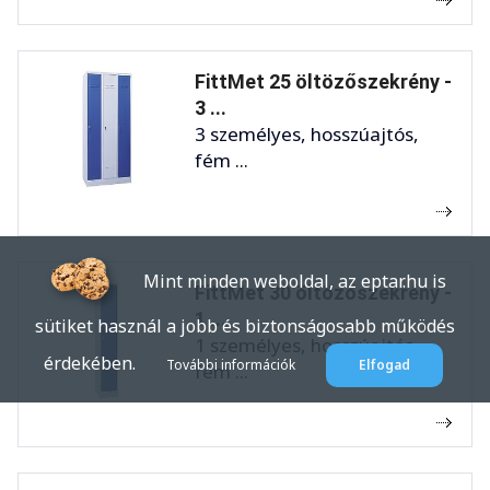
FittMet 25 öltözőszekrény -
3 ...
3 személyes, hosszúajtós,
fém ...
Mint minden weboldal, az eptar.hu is
FittMet 30 öltözőszekrény -
1 ...
sütiket használ a jobb és biztonságosabb működés
1 személyes, hosszúajtós,
érdekében.
További információk
Elfogad
fém ...