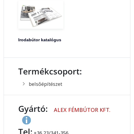
Irodabútor katalógus
Termékcsoport:
belsőépítészet
Gyártó:
ALEX FÉMBÚTOR KFT.
Tel:
+36 23/341-356