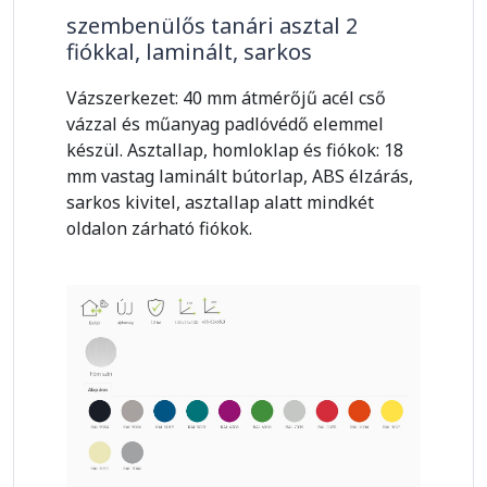
szembenülős tanári asztal 2
fiókkal, laminált, sarkos
Vázszerkezet: 40 mm átmérőjű acél cső
vázzal és műanyag padlóvédő elemmel
készül. Asztallap, homloklap és fiókok: 18
mm vastag laminált bútorlap, ABS élzárás,
sarkos kivitel, asztallap alatt mindkét
oldalon zárható fiókok.