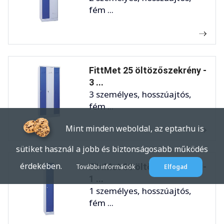
fém ...
FittMet 25 öltözőszekrény -
3 ...
3 személyes, hosszúajtós,
fém ...
Mint minden weboldal, az eptar.hu is
sütiket használ a jobb és biztonságosabb működés
érdekében.
FittMet 30 öltözőszekrény -
További információk
Elfogad
1 ...
1 személyes, hosszúajtós,
fém ...