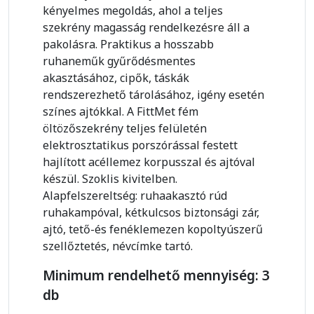
kényelmes megoldás, ahol a teljes
szekrény magasság rendelkezésre áll a
pakolásra. Praktikus a hosszabb
ruhaneműk gyűrődésmentes
akasztásához, cipők, táskák
rendszerezhető tárolásához, igény esetén
színes ajtókkal. A FittMet fém
öltözőszekrény teljes felületén
elektrosztatikus porszórással festett
hajlított acéllemez korpusszal és ajtóval
készül. Szoklis kivitelben.
Alapfelszereltség: ruhaakasztó rúd
ruhakampóval, kétkulcsos biztonsági zár,
ajtó, tető-és fenéklemezen kopoltyúszerű
szellőztetés, névcímke tartó.
Minimum rendelhető mennyiség: 3
db