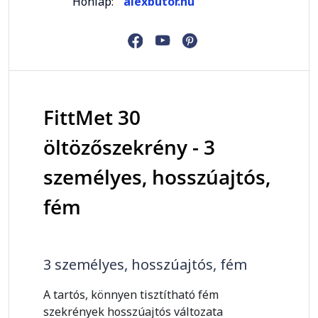
Honlap:
alexbutor.hu
FittMet 30
öltözőszekrény - 3
személyes, hosszúajtós,
fém
3 személyes, hosszúajtós, fém
A tartós, könnyen tisztítható fém
szekrények hosszúajtós változata