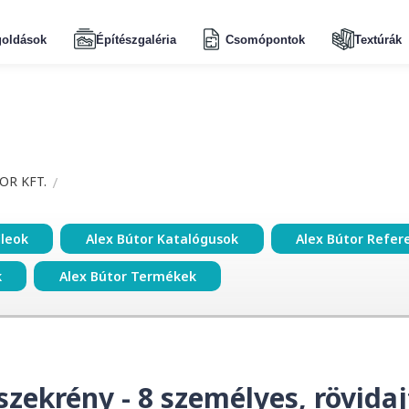
oldások
Építészgaléria
Csomópontok
Textúrák
OR KFT.
ileok
Alex Bútor Katalógusok
Alex Bútor Refer
k
Alex Bútor Termékek
szekrény - 8 személyes, rövida