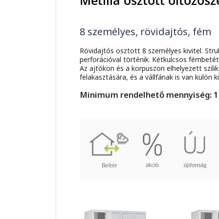
Metilla osztott öltözősz
8 személyes, rövidajtós, fém
Rövidajtós osztott 8 személyes kivitel. Stru
perforációval történik. Kétkulcsos fémbetét
Az ajtókon és a korpuszon elhelyezett szi
felakasztására, és a vállfának is van külön ki
Minimum rendelhető mennyiség: 1