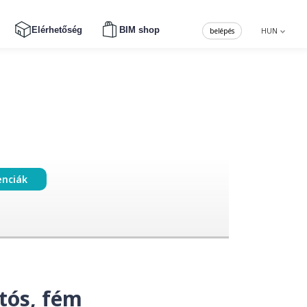
Elérhetőség
BIM shop
belépés
HUN
enciák
jtós, fém