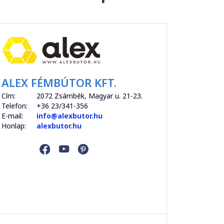
ALEX FÉMBÚTOR KFT.
Cím:
2072 Zsámbék, Magyar u. 21-23.
Telefon:
+36 23/341-356
E-mail:
info@alexbutor.hu
Honlap:
alexbutor.hu