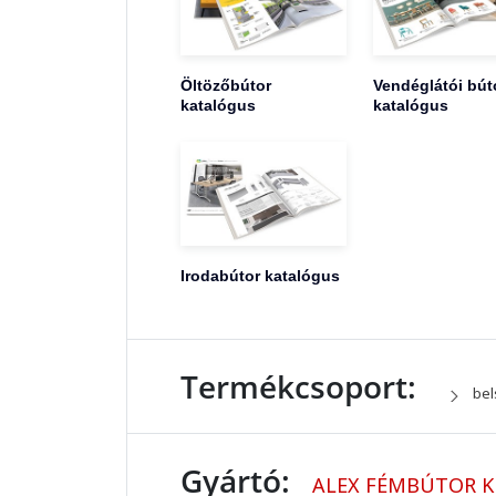
Öltözőbútor
Vendéglátói bút
katalógus
katalógus
Irodabútor katalógus
Termékcsoport:
bel
Gyártó:
ALEX FÉMBÚTOR K