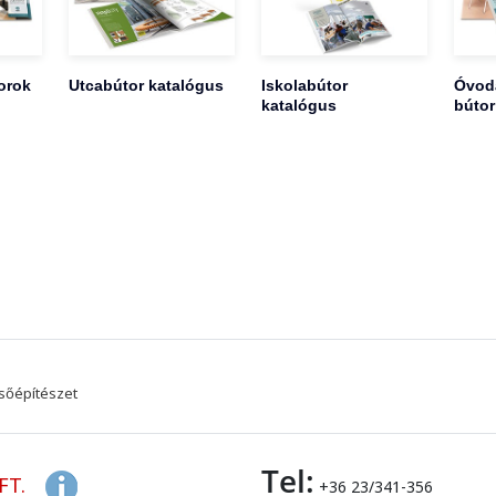
orok
Utcabútor katalógus
Iskolabútor
Óvoda
katalógus
bútor
sőépítészet
Tel:
FT.
+36 23/341-356