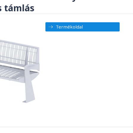
s támlás
Termékoldal