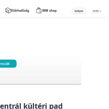
Elérhetőség
BIM shop
belépés
HUN
enciák
entrál kültéri pad