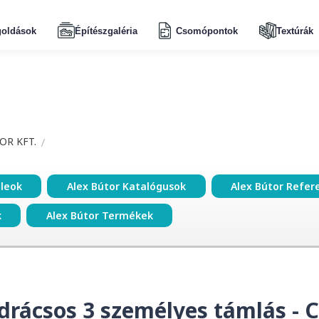
oldások
Építészgaléria
Csomópontok
Textúrák
OR KFT.
ileok
Alex Bútor Katalógusok
Alex Bútor Refer
k
Alex Bútor Termékek
údrácsos 3 személyes támlás - C