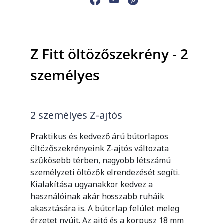
Z Fitt öltözőszekrény - 2
személyes
2 személyes Z-ajtós
Praktikus és kedvező árú bútorlapos
öltözőszekrényeink Z-ajtós változata
szűkösebb térben, nagyobb létszámú
személyzeti öltözők elrendezését segíti.
Kialakítása ugyanakkor kedvez a
használóinak akár hosszabb ruháik
akasztására is. A bútorlap felület meleg
érzetet nyújt. Az ajtó és a korpusz 18 mm