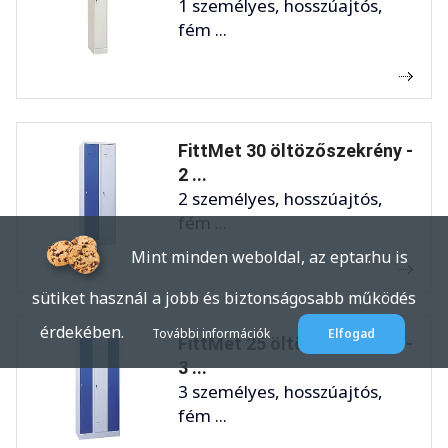
1 személyes, hosszúajtós,
fém ...
FittMet 30 öltözőszekrény -
2 ...
2 személyes, hosszúajtós,
fém ...
Mint minden weboldal, az eptar.hu is
sütiket használ a jobb és biztonságosabb működés
érdekében.
További információk
Elfogad
FittMet 25 öltözőszekrény -
3 ...
3 személyes, hosszúajtós,
fém ...