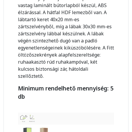
vastag laminált bútorlapból készül, ABS
élzárással. A hátfal HDF lemezből van. A
lábtartó keret 40x20 mm-es
zártszelvényből, míg a lábak 30x30 mm-es
zártszelvény lábbal készülnek. A lábak
végén szintezhető dugó van a padló
egyenetlenségeinek kiküszöbölésére. A Fitt
öltözőszekrények alapfelszereltsége:
ruhaakasztó rúd ruhakampóval, két
kulcsos biztonsági zár, hátoldali
szellőztető.
Minimum rendelhető mennyiség: 5
db