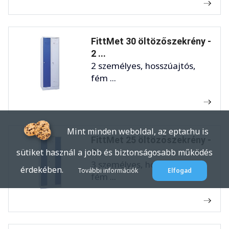
FittMet 30 öltözőszekrény -
2 ...
2 személyes, hosszúajtós,
fém ...
Mint minden weboldal, az eptar.hu is
FittMet 25 öltözőszekrény -
3 ...
sütiket használ a jobb és biztonságosabb működés
3 személyes, hosszúajtós,
érdekében.
További információk
Elfogad
fém ...