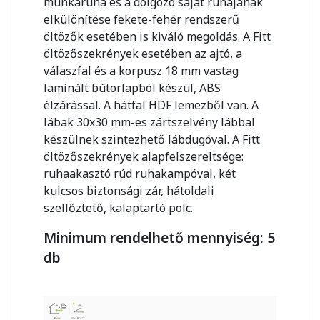
munkaruha és a dolgozó saját ruhájának
elkülönítése fekete-fehér rendszerű
öltözők esetében is kiváló megoldás. A Fitt
öltözőszekrények esetében az ajtó, a
válaszfal és a korpusz 18 mm vastag
laminált bútorlapból készül, ABS
élzárással. A hátfal HDF lemezből van. A
lábak 30x30 mm-es zártszelvény lábbal
készülnek szintezhető lábdugóval. A Fitt
öltözőszekrények alapfelszereltsége:
ruhaakasztó rúd ruhakampóval, két
kulcsos biztonsági zár, hátoldali
szellőztető, kalaptartó polc.
Minimum rendelhető mennyiség: 5
db