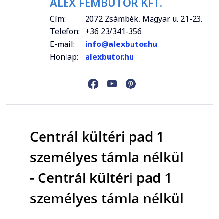
ALEX FÉMBÚTOR KFT.
Cím:
2072 Zsámbék, Magyar u. 21-23.
Telefon:
+36 23/341-356
E-mail:
info@alexbutor.hu
Honlap:
alexbutor.hu
Centrál kültéri pad 1
személyes támla nélkül
- Centrál kültéri pad 1
személyes támla nélkül