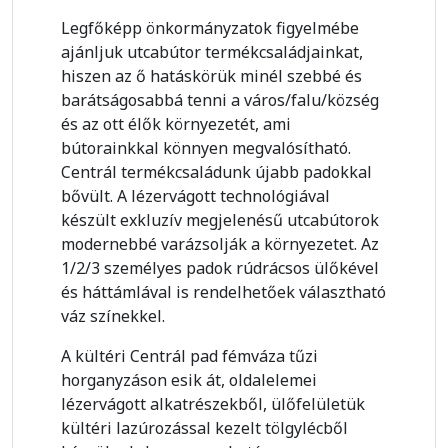
Legfőképp önkormányzatok figyelmébe
ajánljuk utcabútor termékcsaládjainkat,
hiszen az ő hatáskörük minél szebbé és
barátságosabbá tenni a város/falu/község
és az ott élők környezetét, ami
bútorainkkal könnyen megvalósítható.
Centrál termékcsaládunk újabb padokkal
bővült. A lézervágott technológiával
készült exkluzív megjelenésű utcabútorok
modernebbé varázsolják a környezetet. Az
1/2/3 személyes padok rúdrácsos ülőkével
és háttámlával is rendelhetőek választható
váz színekkel.
A kültéri Centrál pad fémváza tűzi
horganyzáson esik át, oldalelemei
lézervágott alkatrészekből, ülőfelületük
kültéri lazúrozással kezelt tölgylécből