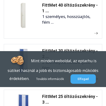
FittMet 40 öltözőszekrény -
1 ...
1 személyes, hosszúajtós,
fém ...
FittMet 30 öltözőszekrény -
2 ...
Mint minden weboldal, az eptar.hu is
2 személyes, hosszúajtós,
fém ...
sütiket használ a jobb és biztonságosabb működés
érdekében.
További információk
Elfogad
FittMet 25 öltözőszekrény -
3 ...