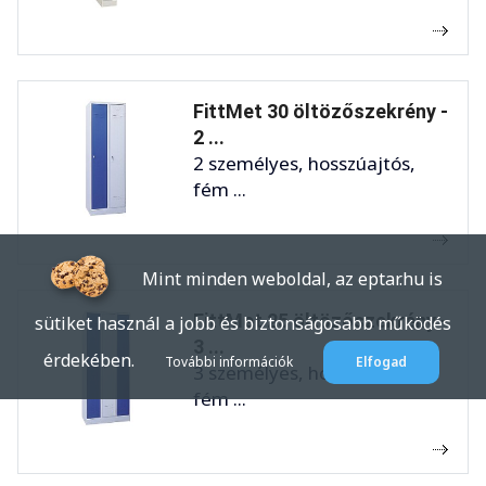
FittMet 30 öltözőszekrény -
2 ...
2 személyes, hosszúajtós,
fém ...
Mint minden weboldal, az eptar.hu is
FittMet 25 öltözőszekrény -
sütiket használ a jobb és biztonságosabb működés
3 ...
érdekében.
További információk
Elfogad
3 személyes, hosszúajtós,
fém ...