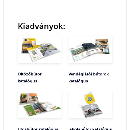
Kiadványok:
Öltözőbútor
Vendéglátói bútorok
katalógus
katalógus
Utcabútor katalógus
Iskolabútor katalógus