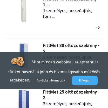
1 ...
1 személyes, hosszúajtós,
fém ...
FittMet 30 öltözőszekrény -
2 ...
2 személyes, hosszúajtós,
Mint minden weboldal, az eptar.hu is
fém ...
sütiket használ a jobb és biztonságosabb működés
érdekében.
További információk
Elfogad
FittMet 25 öltözőszekrény -
3 ...
3 személyes, hosszúajtós,