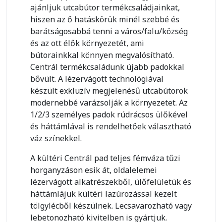
ajánljuk utcabútor termékcsaládjainkat,
hiszen az ő hatáskörük minél szebbé és
barátságosabbá tenni a város/falu/község
és az ott élők környezetét, ami
bútorainkkal könnyen megvalósítható.
Centrál termékcsaládunk újabb padokkal
bővült. A lézervágott technológiával
készült exkluzív megjelenésű utcabútorok
modernebbé varázsolják a környezetet. Az
1/2/3 személyes padok rúdrácsos ülőkével
és háttámlával is rendelhetőek választható
váz színekkel.
A kültéri Centrál pad teljes fémváza tűzi
horganyzáson esik át, oldalelemei
lézervágott alkatrészekből, ülőfelületük és
háttámlájuk kültéri lazúrozással kezelt
tölgylécből készülnek. Lecsavarozható vagy
lebetonozható kivitelben is gyártjuk.