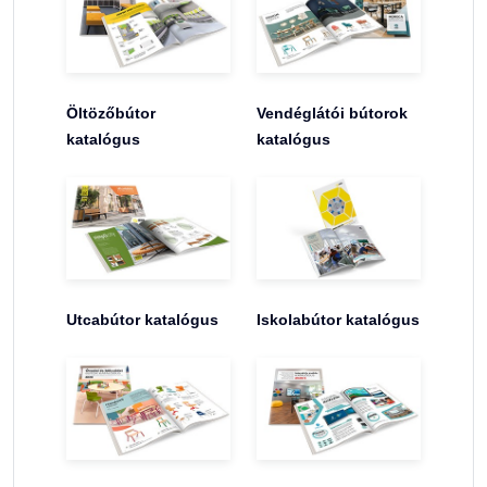
Öltözőbútor
Vendéglátói bútorok
katalógus
katalógus
Utcabútor katalógus
Iskolabútor katalógus