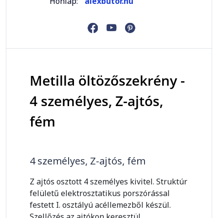
Honlap:
alexbutor.hu
Metilla öltözőszekrény -
4 személyes, Z-ajtós,
fém
4 személyes, Z-ajtós, fém
Z ajtós osztott 4 személyes kivitel. Struktúr
felületű elektrosztatikus porszórással
festett I. osztályú acéllemezből készül.
Szellőzés az ajtókon keresztül