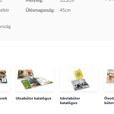
orok
Utcabútor katalógus
Iskolabútor
Óvoda
katalógus
bútor