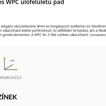
es WPC ülőfelületű pad
és elegáns vázszerkezete 4mm-es horganyzott acéllemez és 50x30
en választható kültéri porfestéssel. Az ülőfelület fa-hatású, ám a fá
rt gondozásmentes. A WPC léc 5 féle színben választható. Lecsavaroz