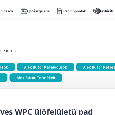
oldások
Építészgaléria
Csomópontok
Textúrák
OR KFT.
ileok
Alex Bútor Katalógusok
Alex Bútor Refer
k
Alex Bútor Termékek
lyes WPC ülőfelületű pad