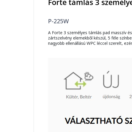
Forte támlás 3 személy
P-225W
A Forte 3 személyes támlás pad masszív 
zártszelvény elemekből készül, 5 féle színb
nagyobb ellenállású WPC léccel szerelt, ezé