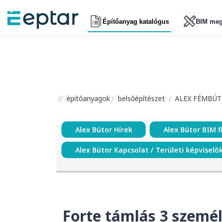
Építőanyag katalógus
BIM meg
építőanyagok
belsőépítészet
ALEX FÉMBÚT
Alex Bútor Hírek
Alex Bútor BIM f
Alex Bútor Kapcsolat / Területi képviselő
Forte támlás 3 szemé