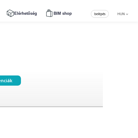
Elérhetőség
BIM shop
belépés
HUN
enciák