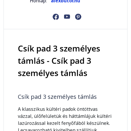
Honlap:
alexbutor.hu
Csík pad 3 személyes
támlás - Csík pad 3
személyes támlás
Csík pad 3 személyes támlás
A klasszikus kültéri padok öntöttvas
vázzal, ülőfelületük és háttámlájuk kültéri
lazúrozással kezelt fenyőfából készülnek.
Lecsavarozható kivitelben szállítjuk.