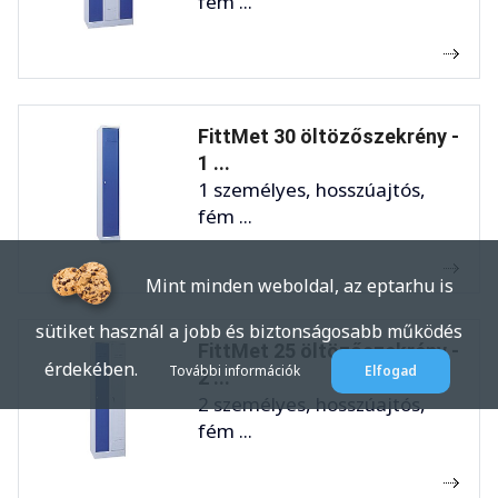
fém ...
FittMet 30 öltözőszekrény -
1 ...
1 személyes, hosszúajtós,
fém ...
Mint minden weboldal, az eptar.hu is
sütiket használ a jobb és biztonságosabb működés
FittMet 25 öltözőszekrény -
érdekében.
További információk
Elfogad
2 ...
2 személyes, hosszúajtós,
fém ...