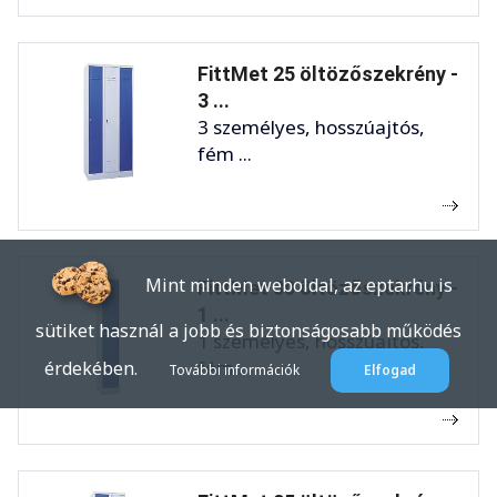
FittMet 25 öltözőszekrény -
3 ...
3 személyes, hosszúajtós,
fém ...
Mint minden weboldal, az eptar.hu is
FittMet 30 öltözőszekrény -
1 ...
sütiket használ a jobb és biztonságosabb működés
1 személyes, hosszúajtós,
fém ...
érdekében.
További információk
Elfogad