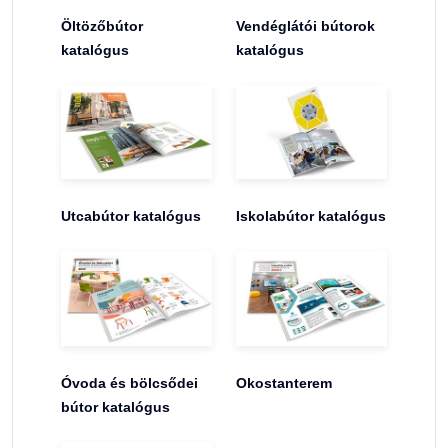
Öltözőbútor
Vendéglátói bútorok
katalógus
katalógus
Utcabútor katalógus
Iskolabútor katalógus
Óvoda és bölcsődei
Okostanterem
bútor katalógus