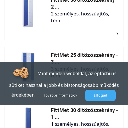
2 ...
2 személyes, hosszúajtós,
fém ...
FittMet 25 öltözőszekrény -
3 ...
3 személyes, hosszúajtós,
Mint minden weboldal, az eptar.hu is
fém ...
sütiket használ a jobb és biztonságosabb működés
érdekében.
További információk
Elfogad
FittMet 30 öltözőszekrény -
1 ...
1 személyes, hosszúajtós,