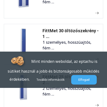
fém ...
FittMet 30 öltözőszekrény -
1 ...
1 személyes, hosszúajtós,
fém ...
Mint minden weboldal, az eptar.hu is
sütiket használ a jobb és biztonságosabb működés
FittMet 25 öltözőszekrény -
érdekében.
További információk
Elfogad
2 ...
2 személyes, hosszúajtós,
fém ...