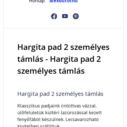
Honlap:
alexbutor.hu
Hargita pad 2 személyes
támlás - Hargita pad 2
személyes támlás
Hargita pad 2 személyes támlás
Klasszikus padjaink öntöttvas vázzal,
ülőfelületük kültéri lazúrozással kezelt
fenyőfából készülnek. Lecsavarozható
kivitelben szállítjuk.