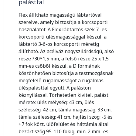
palásttal
Flex állítható magasságú lábtartóval
szerelve, amely biztosítja a korcsoporti
használatot. A Flex lábtartós szék 7 -es
korcsoporti ülésmagassággal készül, a
lábtartó 3-6-os korcsoporti méretig
állítható. Az acélváz nagyszilárdságú, alsó
része ?30*1,5 mm, a felső része 25 x 1,5
mm-es csőből készül, a D formának
köszönhetően biztosítja a testmozgásnak
megfelelő rugalmasságot a rugalmas
üléspalásttal együtt. A paláston
kéznyílással. Törhetetlen kivitel, palást
mérete: ülés mélység: 43 cm, ülés
szélesség: 42 cm, támla magasság: 33 cm,
támla szélesség: 41 cm, hajlási szög: -5 és
+7 fok közt, ülőfelület és háttámla által
bezárt szög 95-110 fokig, min. 2 mm -es