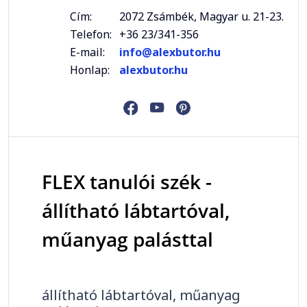
Cím:
2072 Zsámbék, Magyar u. 21-23.
Telefon:
+36 23/341-356
E-mail:
info@alexbutor.hu
Honlap:
alexbutor.hu
FLEX tanulói szék -
állítható lábtartóval,
műanyag palásttal
állítható lábtartóval, műanyag