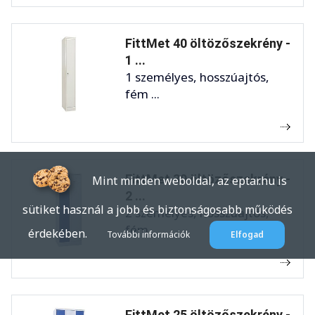
FittMet 40 öltözőszekrény -
1 ...
1 személyes, hosszúajtós,
fém ...
FittMet 30 öltözőszekrény -
Mint minden weboldal, az eptar.hu is
2 ...
sütiket használ a jobb és biztonságosabb működés
2 személyes, hosszúajtós,
fém ...
érdekében.
További információk
Elfogad
FittMet 25 öltözőszekrény -