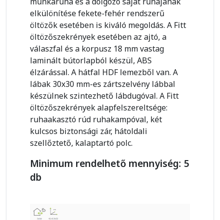
munkaruha és a dolgozó saját ruhájának
elkülönítése fekete-fehér rendszerű
öltözők esetében is kiváló megoldás. A Fitt
öltözőszekrények esetében az ajtó, a
válaszfal és a korpusz 18 mm vastag
laminált bútorlapból készül, ABS
élzárással. A hátfal HDF lemezből van. A
lábak 30x30 mm-es zártszelvény lábbal
készülnek szintezhető lábdugóval. A Fitt
öltözőszekrények alapfelszereltsége:
ruhaakasztó rúd ruhakampóval, két
kulcsos biztonsági zár, hátoldali
szellőztető, kalaptartó polc.
Minimum rendelhető mennyiség: 5
db