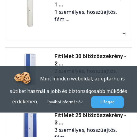
1 ...
1 személyes, hosszúajtós,
fém ...
FittMet 30 öltözőszekrény -
2 ...
2 személyes, hosszúajtós,
fém ...
Mint minden weboldal, az eptar.hu is
sütiket használ a jobb és biztonságosabb működés
érdekében.
További információk
Elfogad
FittMet 25 öltözőszekrény -
3 ...
3 személyes, hosszúajtós,