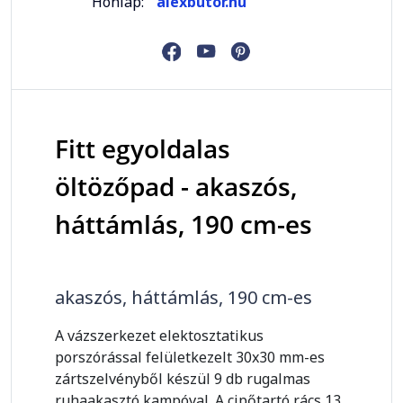
Honlap:
alexbutor.hu
Fitt egyoldalas
öltözőpad - akaszós,
háttámlás, 190 cm-es
akaszós, háttámlás, 190 cm-es
A vázszerkezet elektosztatikus
porszórással felületkezelt 30x30 mm-es
zártszelvényből készül 9 db rugalmas
ruhaakasztó kampóval. A cipőtartó rács 13