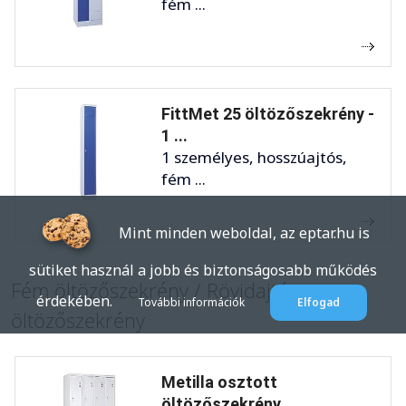
fém ...
FittMet 25 öltözőszekrény -
1 ...
1 személyes, hosszúajtós,
fém ...
Mint minden weboldal, az eptar.hu is
sütiket használ a jobb és biztonságosabb működés
Fém öltözőszekrény / Rövidajtós
érdekében.
További információk
Elfogad
öltözőszekrény
Metilla osztott
öltözőszekrény ...