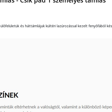
ámlás - Csík pad 1 személyes támlás
 ülőfelületük és háttámlájuk kültéri lazúrozással kezelt fenyőfából kés