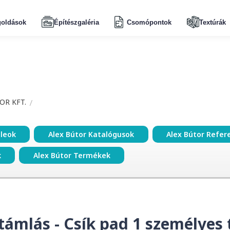
oldások
Építészgaléria
Csomópontok
Textúrák
OR KFT.
ileok
Alex Bútor Katalógusok
Alex Bútor Refer
k
Alex Bútor Termékek
támlás - Csík pad 1 személyes