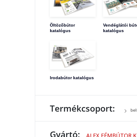
Öltözőbútor
Vendéglátói bút
katalógus
katalógus
Irodabútor katalógus
Termékcsoport:
bel
Gyártó:
ALEX FÉMBÚTOR K