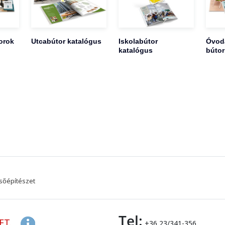
orok
Utcabútor katalógus
Iskolabútor
Óvoda
katalógus
bútor
sőépítészet
Tel:
FT.
+36 23/341-356