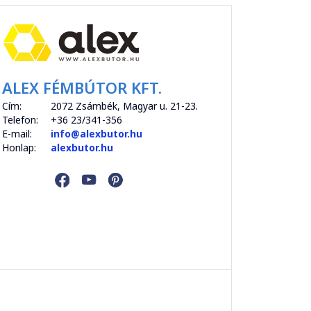
ALEX FÉMBÚTOR KFT.
Cím:
2072 Zsámbék, Magyar u. 21-23.
Telefon:
+36 23/341-356
E-mail:
info@alexbutor.hu
Honlap:
alexbutor.hu