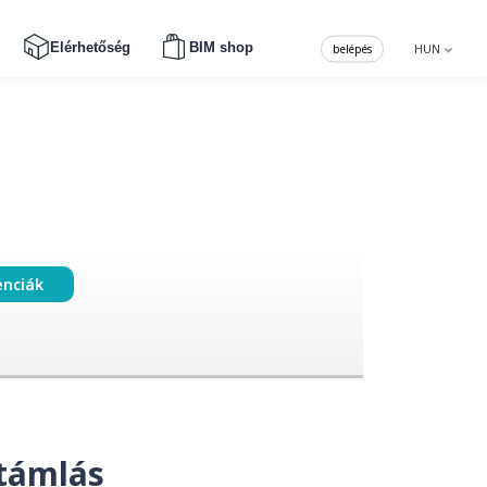
Elérhetőség
BIM shop
belépés
HUN
enciák
 támlás