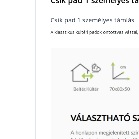
Csík pad 1 személyes t
Csík pad 1 személyes támlás
A klasszikus kültéri padok öntöttvas vázzal,