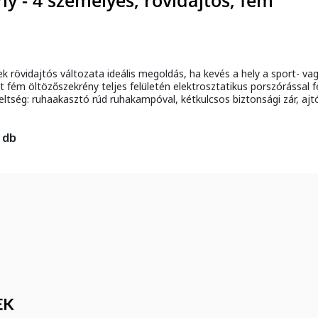
ny - 4 személyes, rövidajtós, fém
k rövidajtós változata ideális megoldás, ha kevés a hely a sport- v
fém öltözőszekrény teljes felületén elektrosztatikus porszórással fe
szereltség: ruhaakasztó rúd ruhakampóval, kétkulcsos biztonsági zár, a
 db