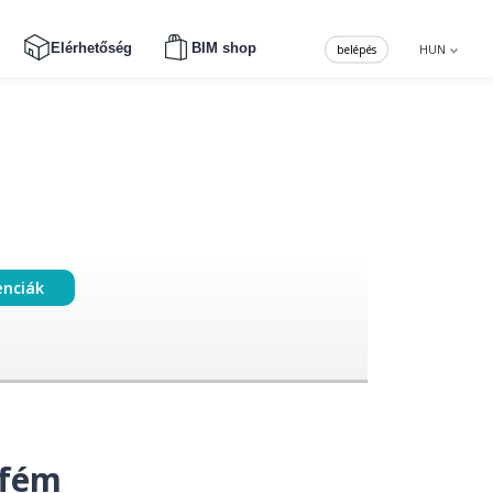
Elérhetőség
BIM shop
belépés
HUN
enciák
 fém