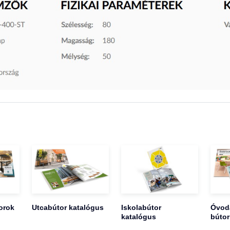
orok
Utcabútor katalógus
Iskolabútor
Óvoda
katalógus
bútor