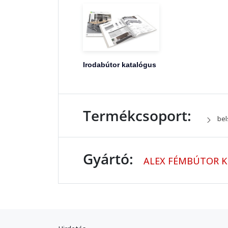
Irodabútor katalógus
Termékcsoport:
bel
Gyártó:
ALEX FÉMBÚTOR K