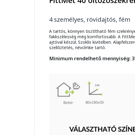
FittMet 40 öltözőszekré
4 személyes, rövidajtós, fém
A tartós, könnyen tisztítható fém szekrénye
fakkszélesség még komfortosabb. A FittMet 
ajtóval készül. Szoklis kivitelben. Alapfel
szellőztetés, névcímke tartó.
Minimum rendelhető mennyiség: 3