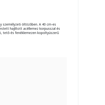
agy személyzeti öltözőben. A 40 cm-es
stett hajlított acéllemez korpusszal és
jtó, tető-és fenéklemezen kopoltyúszerű