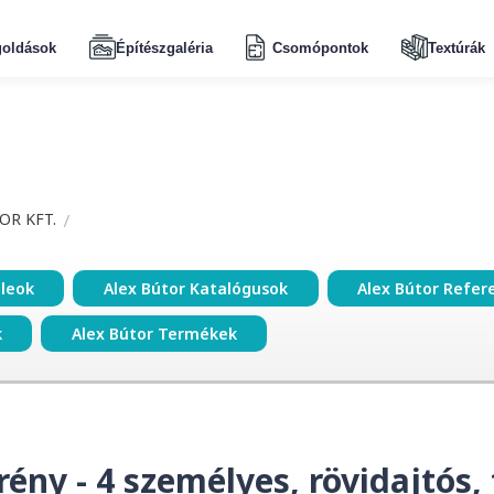
oldások
Építészgaléria
Csomópontok
Textúrák
OR KFT.
ileok
Alex Bútor Katalógusok
Alex Bútor Refer
k
Alex Bútor Termékek
rény - 4 személyes, rövidajtós,