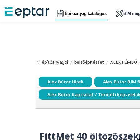
Építőanyag katalógus
BIM meg
építőanyagok
belsőépítészet
ALEX FÉMBÚT
Alex Bútor Hírek
Alex Bútor BIM f
Alex Bútor Kapcsolat / Területi képviselő
FittMet 40 öltözőszek