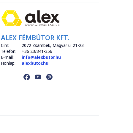
ALEX FÉMBÚTOR KFT.
Cím:
2072 Zsámbék, Magyar u. 21-23.
Telefon:
+36 23/341-356
E-mail:
info@alexbutor.hu
Honlap:
alexbutor.hu