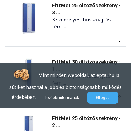
FittMet 25 öltözőszekrény -
3 ...
3 személyes, hosszúajtós,
fém ...
FittMet 30 öltözőszekrény -
1 ...
Mint minden weboldal, az eptar.hu is
1 személyes, hosszúajtós,
fém ...
sütiket használ a jobb és biztonságosabb működés
érdekében.
További információk
Elfogad
FittMet 25 öltözőszekrény -
2 ...