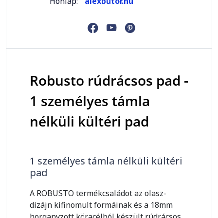
Honlap:
alexbutor.hu
Robusto rúdrácsos pad -
1 személyes támla
nélküli kültéri pad
1 személyes támla nélküli kültéri
pad
A ROBUSTO termékcsaládot az olasz-
dizájn kifinomult formáinak és a 18mm
horganyzott köracélból készült rúdrácsos