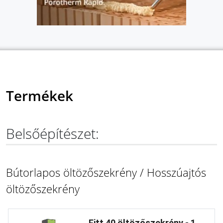
Termékek
Belsőépítészet:
Bútorlapos öltözőszekrény / Hosszúajtós
öltözőszekrény
Fitt 40 öltözőszekrény - 1 ...