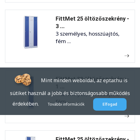
FittMet 25 öltözőszekrény -
3 ...
3 személyes, hosszúajtós,
fém ...
FittMet 30 öltözőszekrény -
Mint minden weboldal, az eptar.hu is
1 ...
sütiket használ a jobb és biztonságosabb működés
1 személyes, hosszúajtós,
fém ...
érdekében.
További információk
Elfogad
FittMet 25 öltözőszekrény -