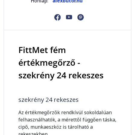
Honlap:
alexbutor.hu
FittMet fém
értékmegőrző -
szekrény 24 rekeszes
szekrény 24 rekeszes
Az értékmegőrzők rendkívül sokoldalúan
felhasználhatók, a mérettől függően táska,
cipő, munkaeszköz is tárolható a
rekeszekben.