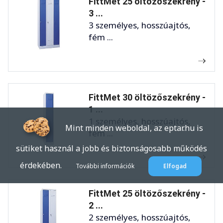
FittMet 25 öltözőszekrény -
3 ...
3 személyes, hosszúajtós,
fém ...
FittMet 30 öltözőszekrény -
1 ...
1 személyes, hosszúajtós,
Mint minden weboldal, az eptar.hu is
fém ...
sütiket használ a jobb és biztonságosabb működés
érdekében.
További információk
Elfogad
FittMet 25 öltözőszekrény -
2 ...
2 személyes, hosszúajtós,