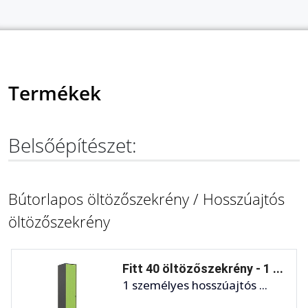
Termékek
Belsőépítészet:
Bútorlapos öltözőszekrény / Hosszúajtós
öltözőszekrény
Fitt 40 öltözőszekrény - 1 ...
1 személyes hosszúajtós ...