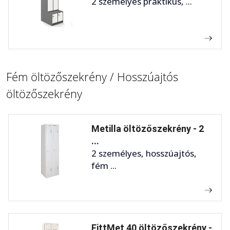
2 személyes praktikus, ...
Fém öltözőszekrény / Hosszúajtós
öltözőszekrény
Metilla öltözőszekrény - 2
...
2 személyes, hosszúajtós,
fém ...
FittMet 40 öltözőszekrény -