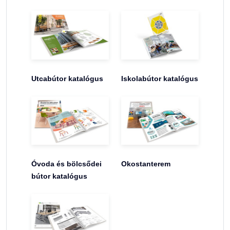
Utcabútor katalógus
Iskolabútor katalógus
Óvoda és bölcsődei
Okostanterem
bútor katalógus