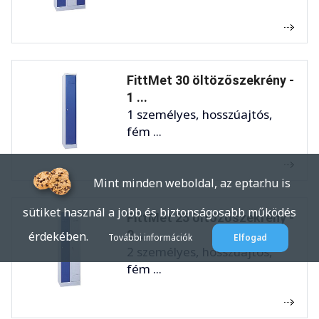
FittMet 30 öltözőszekrény -
1 ...
1 személyes, hosszúajtós,
fém ...
Mint minden weboldal, az eptar.hu is
sütiket használ a jobb és biztonságosabb működés
FittMet 25 öltözőszekrény -
2 ...
érdekében.
További információk
Elfogad
2 személyes, hosszúajtós,
fém ...