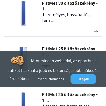
FittMet 30 öltözőszekrény -
1 ...
1 személyes, hosszúajtós,
fém ...
FittMet 25 öltözőszekrény -
2 ...
2 személyes, hosszúajtós,
Mint minden weboldal, az eptar.hu is
fém ...
sütiket használ a jobb és biztonságosabb működés
érdekében.
További információk
Elfogad
FittMet 25 öltözőszekrény -
1 ...
1 személyes, hosszúajtós,