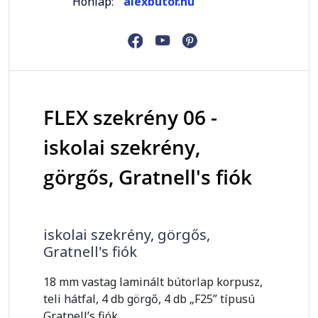
Honlap:
alexbutor.hu
FLEX szekrény 06 -
iskolai szekrény,
görgős, Gratnell's fiók
iskolai szekrény, görgős,
Gratnell's fiók
18 mm vastag laminált bútorlap korpusz,
teli hátfal, 4 db görgő, 4 db „F25” típusú
Gratnell’s fiók