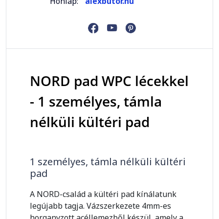
Honlap:
alexbutor.hu
NORD pad WPC lécekkel
- 1 személyes, támla
nélküli kültéri pad
1 személyes, támla nélküli kültéri
pad
A NORD-család a kültéri pad kínálatunk
legújabb tagja. Vázszerkezete 4mm-es
horganyzott acéllemezből készül, amely a