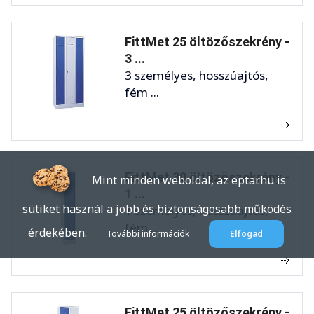
FittMet 25 öltözőszekrény -
3 ...
3 személyes, hosszúajtós,
fém ...
FittMet 30 öltözőszekrény -
Mint minden weboldal, az eptar.hu is
1 ...
sütiket használ a jobb és biztonságosabb működés
1 személyes, hosszúajtós,
fém ...
érdekében.
További információk
Elfogad
FittMet 25 öltözőszekrény -