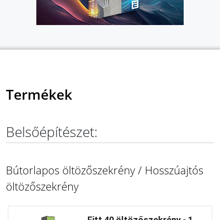
Termékek
Belsőépítészet:
Bútorlapos öltözőszekrény / Hosszúajtós
öltözőszekrény
Fitt 40 öltözőszekrény - 1 ...