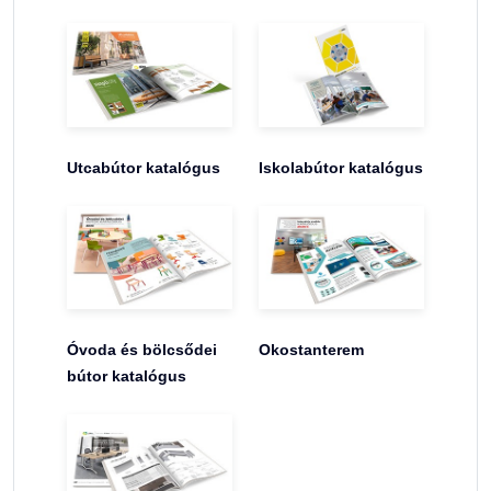
Utcabútor katalógus
Iskolabútor katalógus
Óvoda és bölcsődei
Okostanterem
bútor katalógus