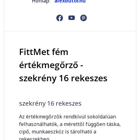
Honlap:
alexbutor.hu
FittMet fém
értékmegőrző -
szekrény 16 rekeszes
szekrény 16 rekeszes
Az értékmegőrzők rendkívül sokoldalúan
felhasználhatók, a mérettől függően táska,
cipő, munkaeszköz is tárolható a
rekeszekben.