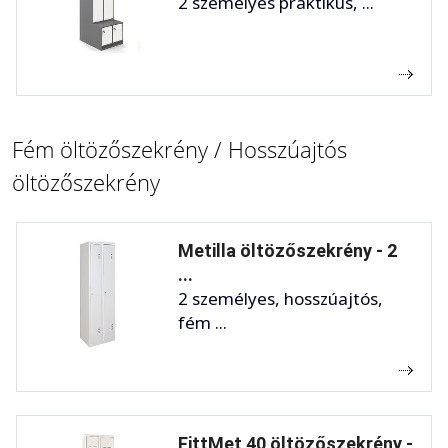
2 személyes praktikus, ...
Fém öltözőszekrény / Hosszúajtós
öltözőszekrény
Metilla öltözőszekrény - 2
...
2 személyes, hosszúajtós,
fém ...
FittMet 40 öltözőszekrény -