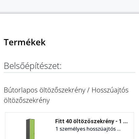
Termékek
Belsőépítészet:
Bútorlapos öltözőszekrény / Hosszúajtós
öltözőszekrény
Fitt 40 öltözőszekrény - 1 ...
1 személyes hosszúajtós ...