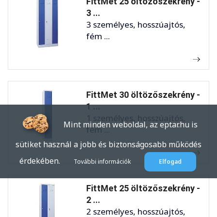
FittMet 25 öltözőszekrény -
3 ...
3 személyes, hosszúajtós,
fém ...
FittMet 30 öltözőszekrény -
1 ...
1 személyes, hosszúajtós,
Mint minden weboldal, az eptar.hu is
fém ...
sütiket használ a jobb és biztonságosabb működés
érdekében.
További információk
Elfogad
FittMet 25 öltözőszekrény -
2 ...
2 személyes, hosszúajtós,