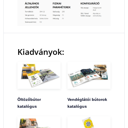
Kiadványok:
Öltözőbútor
Vendéglátói bútorok
katalógus
katalógus