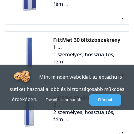
fém ...
FittMet 30 öltözőszekrény -
1 ...
1 személyes, hosszúajtós,
fém ...
Mint minden weboldal, az eptar.hu is
sütiket használ a jobb és biztonságosabb működés
FittMet 25 öltözőszekrény -
érdekében.
További információk
Elfogad
2 ...
2 személyes, hosszúajtós,
fém ...