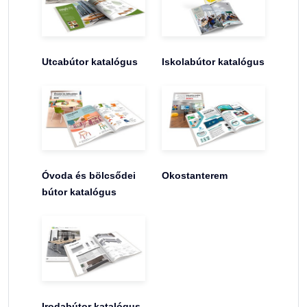
Utcabútor katalógus
Iskolabútor katalógus
Óvoda és bölcsődei
Okostanterem
bútor katalógus
Irodabútor katalógus