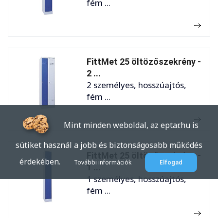
fém ...
FittMet 25 öltözőszekrény -
2 ...
2 személyes, hosszúajtós,
fém ...
Mint minden weboldal, az eptar.hu is
sütiket használ a jobb és biztonságosabb működés
FittMet 25 öltözőszekrény -
érdekében.
További információk
Elfogad
1 ...
1 személyes, hosszúajtós,
fém ...