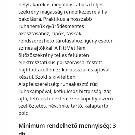
helytakarékos megoldás, ahol a teljes
szekrény magasság rendelkezésre áll a
pakolásra. Praktikus a hosszabb
ruhaneműk gyűrődésmentes
akasztásához, cipők, táskák
rendszerezhető tárolásához, igény esetén
színes ajtókkal. A FittMet fém
öltözőszekrény teljes felületén
elektrosztatikus porszórással festett
hajlított acéllemez korpusszal és ajtóval
készül. Szoklis kivitelben.
Alapfelszereltség: ruhaakasztó rúd
ruhakampóval, kétkulcsos biztonsági zár,
ajtó, tető-és fenéklemezen kopoltyúszerű
szellőztetés, névcímke tartó, kalaptartó
polc.
Minimum rendelhető mennyiség: 3
db