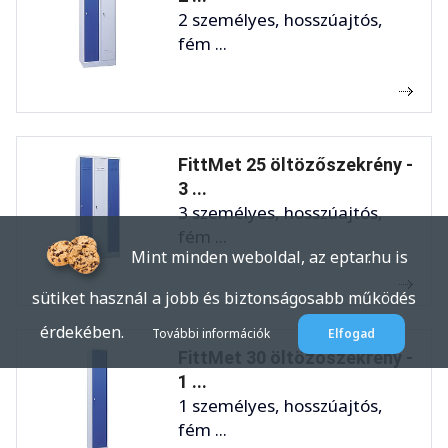
2 személyes, hosszúajtós,
fém ...
FittMet 25 öltözőszekrény -
3 ...
3 személyes, hosszúajtós,
fém ...
Mint minden weboldal, az eptar.hu is
sütiket használ a jobb és biztonságosabb működés
érdekében.
További információk
Elfogad
FittMet 30 öltözőszekrény -
1 ...
1 személyes, hosszúajtós,
fém ...