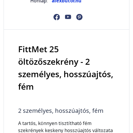
Honlap:
alexbutor.hu
FittMet 25
öltözőszekrény - 2
személyes, hosszúajtós,
fém
2 személyes, hosszúajtós, fém
A tartós, könnyen tisztítható fém
szekrények keskeny hosszúajtós változata