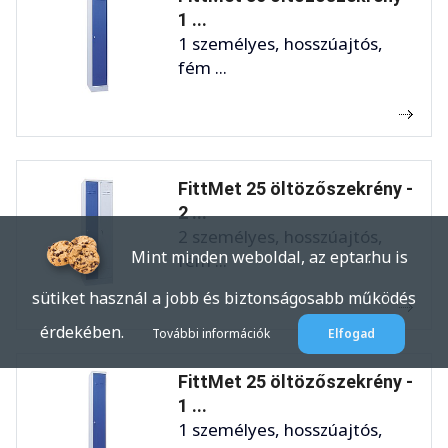
1 ...
1 személyes, hosszúajtós,
fém ...
FittMet 25 öltözőszekrény -
2 ...
2 személyes, hosszúajtós,
Mint minden weboldal, az eptar.hu is
fém ...
sütiket használ a jobb és biztonságosabb működés
érdekében.
További információk
Elfogad
FittMet 25 öltözőszekrény -
1 ...
1 személyes, hosszúajtós,