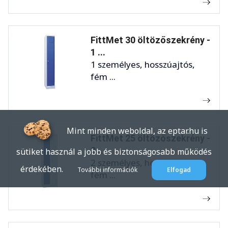
FittMet 30 öltözőszekrény -
1 ...
1 személyes, hosszúajtós,
fém ...
Mint minden weboldal, az eptar.hu is
FittMet 25 öltözőszekrény -
2 ...
sütiket használ a jobb és biztonságosabb működés
2 személyes, hosszúajtós,
érdekében.
További információk
Elfogad
fém ...