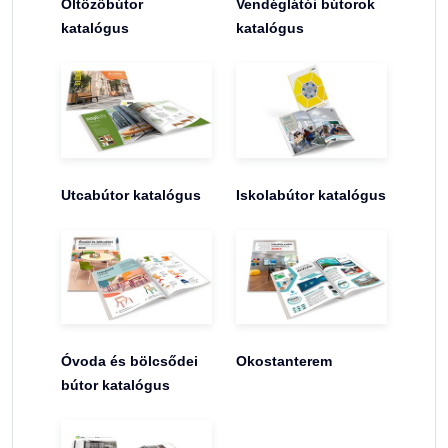
Öltözőbútor
Vendéglátói bútorok
katalógus
katalógus
Utcabútor katalógus
Iskolabútor katalógus
Óvoda és bölcsődei
Okostanterem
bútor katalógus