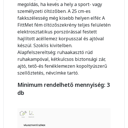
megoldás, ha kevés a hely a sport- vagy
személyzeti öltözőben. A 25 cm-es
fakkszélesség még kisebb helyen elfér. A
FittMet fém öltözőszekrény teljes felületén
elektrosztatikus porszórással festett
hajlított acéllemez korpusszal és ajtóval
készül. Szoklis kivitelben.
Alapfelszereltség: ruhaakasztó rúd
ruhakampóval, kétkulcsos biztonsági zár,
ajtó, tető-és fenéklemezen kopoltyúszerű
szellőztetés, névcímke tartó.
Minimum rendelhető mennyiség: 3
db