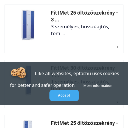
FittMet 25 öltözőszekrény -
3 ...
3 személyes, hosszúajtós,
fém ...
FittMet 30 öltözőszekrény -
Like all websites, eptar.hu uses cookies
1 ...
1 személyes, hosszúajtós,
for better and safer operation.
More information
fém ...
Accept
FittMet 25 öltözőszekrény -