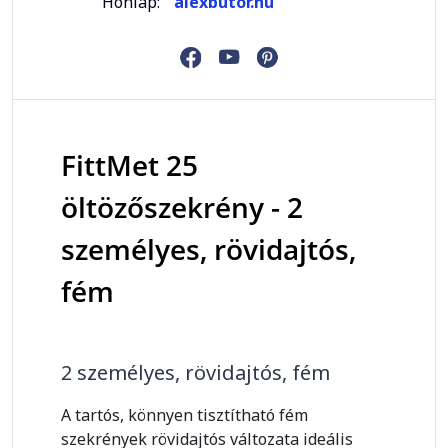
Honlap:
alexbutor.hu
FittMet 25
öltözőszekrény - 2
személyes, rövidajtós,
fém
2 személyes, rövidajtós, fém
A tartós, könnyen tisztítható fém
szekrények rövidajtós változata ideális