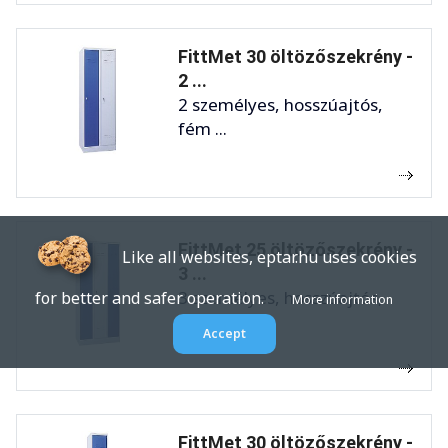
FittMet 30 öltözőszekrény -
2 ...
2 személyes, hosszúajtós,
fém ...
FittMet 25 öltözőszekrény -
Like all websites, eptar.hu uses cookies
3 ...
3 személyes, hosszúajtós,
for better and safer operation.
More information
fém ...
Accept
FittMet 30 öltözőszekrény -