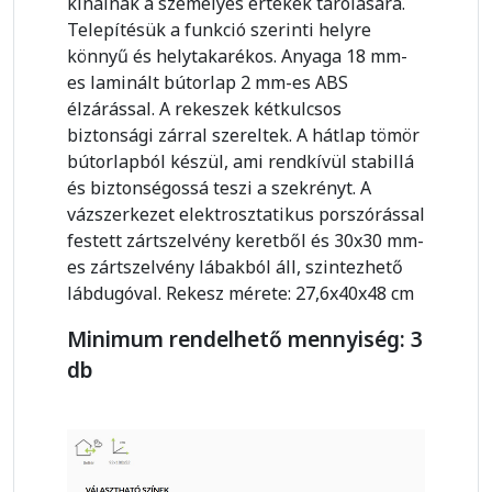
kínálnak a személyes értékek tárolására.
Telepítésük a funkció szerinti helyre
könnyű és helytakarékos. Anyaga 18 mm-
es laminált bútorlap 2 mm-es ABS
élzárással. A rekeszek kétkulcsos
biztonsági zárral szereltek. A hátlap tömör
bútorlapból készül, ami rendkívül stabillá
és biztonségossá teszi a szekrényt. A
vázszerkezet elektrosztatikus porszórással
festett zártszelvény keretből és 30x30 mm-
es zártszelvény lábakból áll, szintezhető
lábdugóval. Rekesz mérete: 27,6x40x48 cm
Minimum rendelhető mennyiség: 3
db