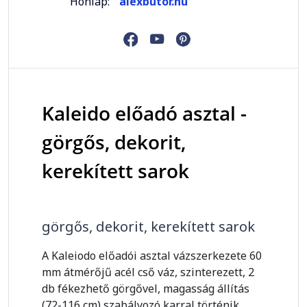
Honlap:
alexbutor.hu
Kaleido előadó asztal -
görgős, dekorit,
kerekített sarok
görgős, dekorit, kerekített sarok
A Kaleiodo előadói asztal vázszerkezete 60
mm átmérőjű acél cső váz, szinterezett, 2
db fékezhető görgővel, magasság állítás
(72-116 cm) szabályozó karral történik,