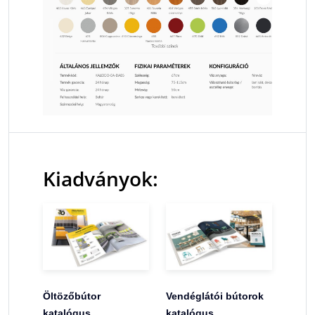
Kiadványok:
Öltözőbútor
Vendéglátói bútorok
katalógus
katalógus