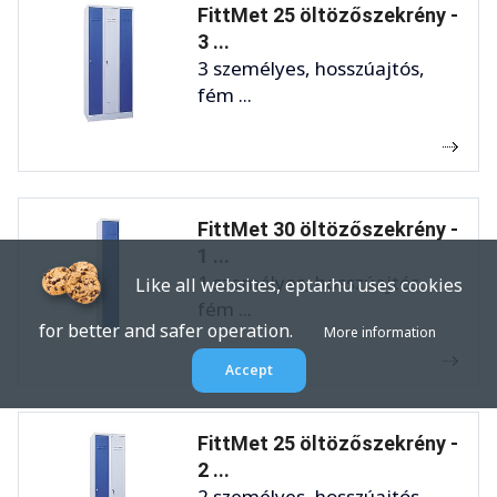
FittMet 25 öltözőszekrény -
3 ...
3 személyes, hosszúajtós,
fém ...
FittMet 30 öltözőszekrény -
1 ...
1 személyes, hosszúajtós,
Like all websites, eptar.hu uses cookies
fém ...
for better and safer operation.
More information
Accept
FittMet 25 öltözőszekrény -
2 ...
2 személyes, hosszúajtós,