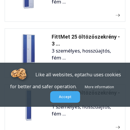
fém ...
FittMet 25 öltözőszekrény -
3 ...
3 személyes, hosszúajtós,
fém ...
Like all websites, eptar.hu uses cookies
for better and safer operation.
More information
FittMet 30 öltözőszekrény -
Accept
1 ...
1 személyes, hosszúajtós,
fém ...