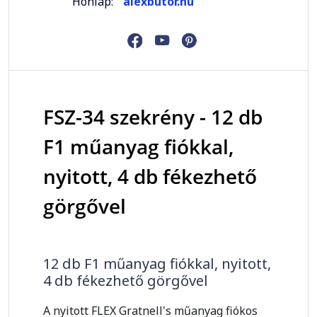
Honlap:
alexbutor.hu
FSZ-34 szekrény - 12 db
F1 műanyag fiókkal,
nyitott, 4 db fékezhető
görgővel
12 db F1 műanyag fiókkal, nyitott,
4 db fékezhető görgővel
A nyitott FLEX Gratnell's műanyag fiókos