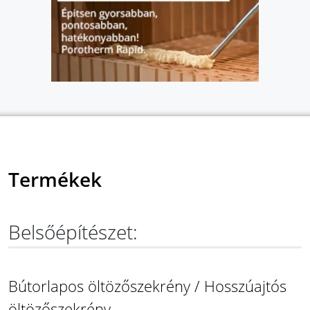
Termékek
Belsőépítészet:
Bútorlapos öltözőszekrény / Hosszúajtós
öltözőszekrény