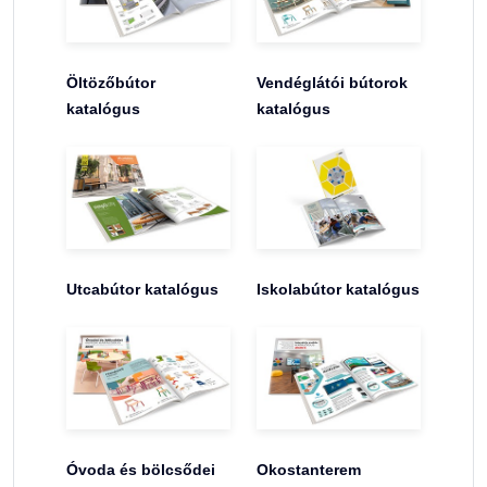
Öltözőbútor
Vendéglátói bútorok
katalógus
katalógus
Utcabútor katalógus
Iskolabútor katalógus
Óvoda és bölcsődei
Okostanterem