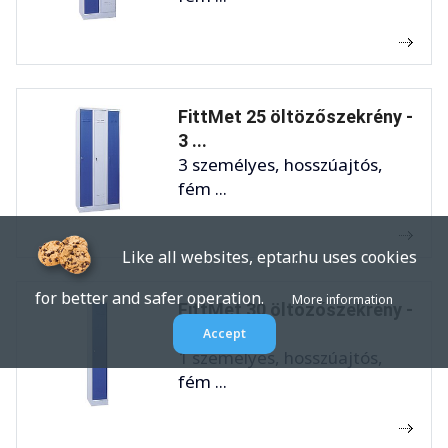
FittMet 25 öltözőszekrény -
3 ...
3 személyes, hosszúajtós,
fém ...
Like all websites, eptar.hu uses cookies
for better and safer operation.
More information
FittMet 30 öltözőszekrény -
1 ...
Accept
1 személyes, hosszúajtós,
fém ...