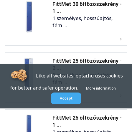
FittMet 30 öltözőszekrény -
1 ...
1 személyes, hosszúajtós,
fém ...
FittMet 25 öltözőszekrény -
2 ...
2 személyes, hosszúajtós,
Like all websites, eptar.hu uses cookies
fém ...
for better and safer operation.
More information
Accept
FittMet 25 öltözőszekrény -
1 ...
1 személyes, hosszúajtós,