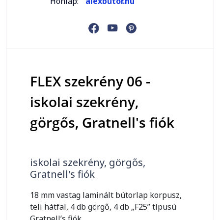
Honlap:
alexbutor.hu
FLEX szekrény 06 -
iskolai szekrény,
görgős, Gratnell's fiók
iskolai szekrény, görgős,
Gratnell's fiók
18 mm vastag laminált bútorlap korpusz,
teli hátfal, 4 db görgő, 4 db „F25” típusú
Gratnell’s fiók