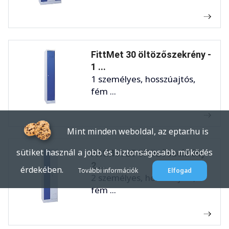
FittMet 30 öltözőszekrény -
1 ...
1 személyes, hosszúajtós,
fém ...
Mint minden weboldal, az eptar.hu is
sütiket használ a jobb és biztonságosabb működés
FittMet 25 öltözőszekrény -
2 ...
érdekében.
További információk
Elfogad
2 személyes, hosszúajtós,
fém ...