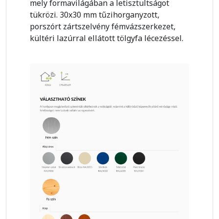
mely formavilágában a letisztultságot
tükrözi. 30x30 mm tűzihorganyzott,
porszórt zártszelvény fémvázszerkezet,
kültéri lazúrral ellátott tölgyfa lécezéssel.