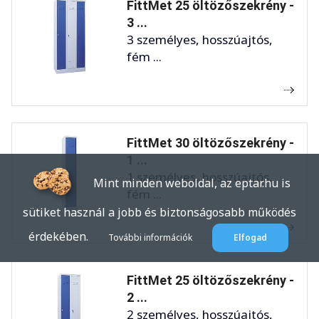
FittMet 25 öltözőszekrény -
3 ...
3 személyes, hosszúajtós,
fém ...
FittMet 30 öltözőszekrény -
1 ...
1 személyes, hosszúajtós,
Mint minden weboldal, az eptar.hu is
fém ...
sütiket használ a jobb és biztonságosabb működés
érdekében.
További információk
Elfogad
FittMet 25 öltözőszekrény -
2 ...
2 személyes, hosszúajtós,