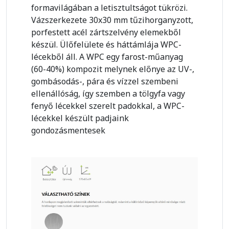
formavilágában a letisztultságot tükrözi.
Vázszerkezete 30x30 mm tűzihorganyzott,
porfestett acél zártszelvény elemekből
készül. Ülőfelülete és háttámlája WPC-
lécekből áll. A WPC egy farost-műanyag
(60-40%) kompozit melynek előnye az UV-,
gombásodás-, pára és vízzel szembeni
ellenállóság, így szemben a tölgyfa vagy
fenyő lécekkel szerelt padokkal, a WPC-
lécekkel készült padjaink
gondozásmentesek