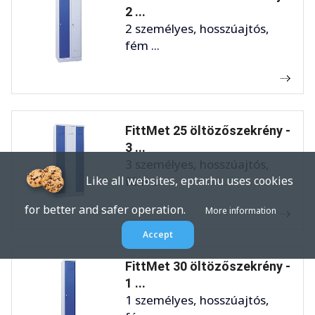
2 ...
2 személyes, hosszúajtós,
fém ...
FittMet 25 öltözőszekrény -
3 ...
3 személyes, hosszúajtós,
Like all websites, eptar.hu uses cookies
fém ...
for better and safer operation.
More information
Accept
FittMet 30 öltözőszekrény -
1 ...
1 személyes, hosszúajtós,